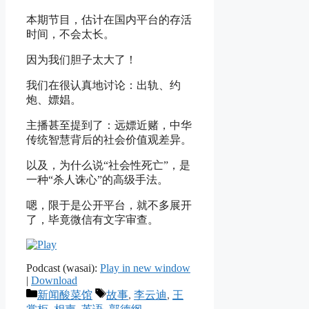
本期节目，估计在国内平台的存活
时间，不会太长。
因为我们胆子太大了！
我们在很认真地讨论：出轨、约
炮、嫖娼。
主播甚至提到了：远嫖近赌，中华
传统智慧背后的社会价值观差异。
以及，为什么说“社会性死亡”，是
一种“杀人诛心”的高级手法。
嗯，限于是公开平台，就不多展开
了，毕竟微信有文字审查。
Podcast (wasai):
Play in new window
|
Download
Categories
Tags
新闻酸菜馆
故事
,
李云迪
,
王