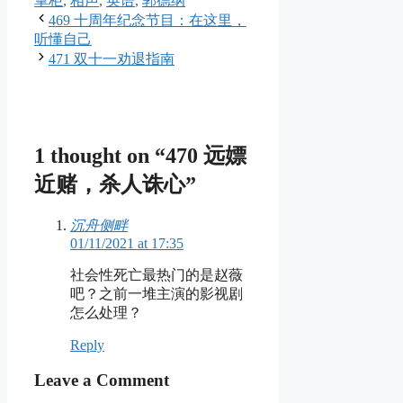
掌柜
,
相声
,
英语
,
郭德纲
469 十周年纪念节目：在这里，
听懂自己
471 双十一劝退指南
1 thought on “470 远嫖
近赌，杀人诛心”
沉舟侧畔
01/11/2021 at 17:35
社会性死亡最热门的是赵薇
吧？之前一堆主演的影视剧
怎么处理？
Reply
Leave a Comment