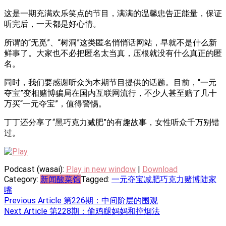
这是一期充满欢乐笑点的节目，满满的温馨忠告正能量，保证
听完后，一天都是好心情。
所谓的“无觅”、“树洞”这类匿名悄悄话网站，早就不是什么新
鲜事了。大家也不必把匿名太当真，压根就没有什么真正的匿
名。
同时，我们要感谢听众为本期节目提供的话题。目前，“一元
夺宝”变相赌博骗局在国内互联网流行，不少人甚至赔了几十
万买“一元夺宝”，值得警惕。
丁丁还分享了“黑巧克力减肥”的有趣故事，女性听众千万别错
过。
Podcast (wasai):
Play in new window
|
Download
Category:
新闻酸菜馆
Tagged:
一元夺宝
减肥
巧克力
赌博
陆家
嘴
Post
Previous Article
第226期：中间阶层的围观
Next Article
第228期：偷鸡腿妈妈和控烟法
navigation