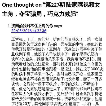
One thought on “
第227期 陆家嘴视频女
主角，夺宝骗局，巧克力减肥
”
济南的我对不住上海的你
says:
29/05/2016 at 22:36
王掌柜，丁丁，你们好！听你们节目很久了，第一次留
言是因为关于这次你们讲的一元夺宝的事情，类似的软
件我开始是不相信的！直到有一天身边的同事中奖了并
且收到了货，他投了八千块钱中了一部苹果手机还有一
块50g的金条，我跟他关系不错，我肯定他不是托，因
为我看过他的投注记录，那时我才开始相信这个夺宝的
软件包括其他的同事也跟着一起投注，我在投了3000块
的时候中得了苹果一体机，当时自己很开心，但家里已
经有电脑舍不得自己用就卖给了批发市场，赚了一万多
块钱，之后就一发不可收拾，不停的投注，不断的中
奖，但总的来说还是赔进去了，直到赔的钱自己快瞒不
住家里人的时候我才收手，另外那个中过金条跟手机还
有传授我经验的同事跟我一样，或者说比我更惨，他赔
了将近20万，其他同事或多或少的也赔了，几百，几