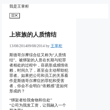
Skip
我是王掌柜
to
content
Menu
上班族的人质情结
13/08/2014
09/08/2014
by
王掌柜
斯德哥尔摩综合征又称为“人质情
结”。被绑架的人质在长期与犯罪
者相处的过程中，容易形成感情依
赖，时间久了，甚至会主动帮助犯
罪者。如果把公司和员工的关系看
作是斯德哥尔摩症的罪犯和受害
者，你会不会明白“依赖感”是如何
形成的？
“绑架者给我食物和住处”
“公司为我发工资，让我融入一个