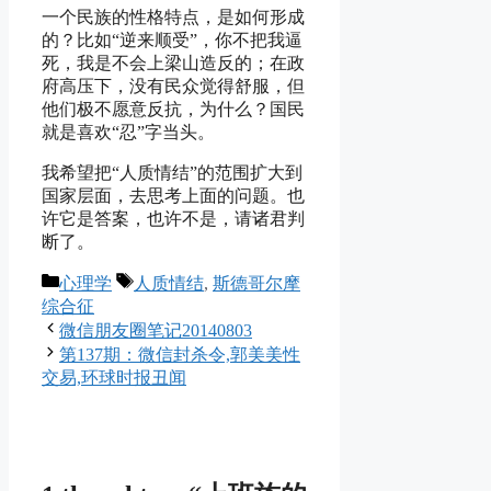
一个民族的性格特点，是如何形成
的？比如“逆来顺受”，你不把我逼
死，我是不会上梁山造反的；在政
府高压下，没有民众觉得舒服，但
他们极不愿意反抗，为什么？国民
就是喜欢“忍”字当头。
我希望把“人质情结”的范围扩大到
国家层面，去思考上面的问题。也
许它是答案，也许不是，请诸君判
断了。
Categories
Tags
心理学
人质情结
,
斯德哥尔摩
综合征
微信朋友圈笔记20140803
第137期：微信封杀令,郭美美性
交易,环球时报丑闻