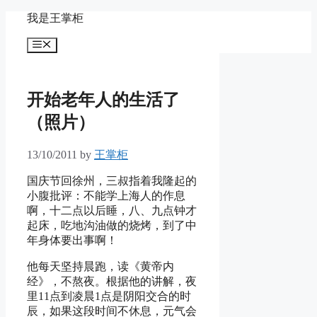
Skip
我是王掌柜
to
content
Menu
开始老年人的生活了
（照片）
13/10/2011
by
王掌柜
国庆节回徐州，三叔指着我隆起的
小腹批评：不能学上海人的作息
啊，十二点以后睡，八、九点钟才
起床，吃地沟油做的烧烤，到了中
年身体要出事啊！
他每天坚持晨跑，读《黄帝内
经》，不熬夜。根据他的讲解，夜
里11点到凌晨1点是阴阳交合的时
辰，如果这段时间不休息，元气会