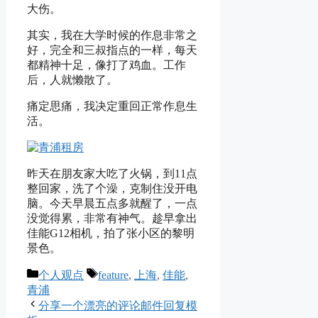
大伤。
其实，我在大学时候的作息非常之
好，完全和三叔指点的一样，每天
都精神十足，像打了鸡血。工作
后，人就懒散了。
痛定思痛，我决定重回正常作息生
活。
昨天在朋友家大吃了火锅，到11点
整回家，洗了个澡，克制住没开电
脑。今天早晨五点多就醒了，一点
没觉得累，非常有神气。趁早拿出
佳能G12相机，拍了张小区的黎明
景色。
Categories
Tags
个人观点
feature
,
上海
,
佳能
,
青浦
分享一个漂亮的评论邮件回复模