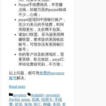
Paypal手续费很高，辛苦赚
点钱，却被万恶的paypal抽成
不少，心痛；
paypal提现到中国银行账户，
至少35美元的手续费，时间
周期更长，太折腾不划算。
诸如CJ联盟、亚马逊美国网
赚联盟，要求提供美国收款
账号，可惜你没有美国银行
账号；
你的客户涉及欧洲地区，需
要英镑、欧元收款，paypl汇
率转化费很苛刻，不方便；
以上问题，都可用
免费的payoneer
账号
解决。
Read more
Categories
Tags
payoneer
godaddy
,
payoneer
,
PayPal
,
prime
,
优惠
,
信用卡
,
手续
费
,
提现
,
海淘
,
电汇
,
网赚
,
美国
,
美