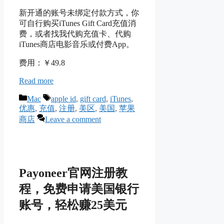
新开通的账号未绑定付款方式，你
可自行购买iTunes Gift Card充值消
费，或者找我代购充值卡、代购
iTunes商店电影音乐或付费App。
费用：￥49.8
Read more
Categories
Tags
Mac
apple id
,
gift card
,
iTunes
,
优惠
,
充值
,
注册
,
美区
,
美国
,
苹果
商店
Leave a comment
Payoneer官网注册教
程，免费申请美国银行
账号，轻松赚25美元