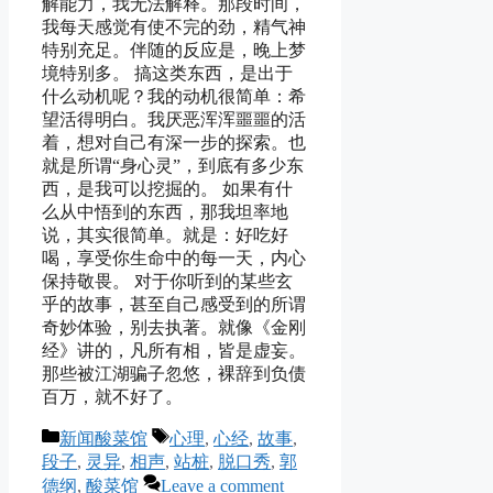
解能力，我无法解释。那段时间，
我每天感觉有使不完的劲，精气神
特别充足。伴随的反应是，晚上梦
境特别多。 搞这类东西，是出于
什么动机呢？我的动机很简单：希
望活得明白。我厌恶浑浑噩噩的活
着，想对自己有深一步的探索。也
就是所谓“身心灵”，到底有多少东
西，是我可以挖掘的。 如果有什
么从中悟到的东西，那我坦率地
说，其实很简单。就是：好吃好
喝，享受你生命中的每一天，内心
保持敬畏。 对于你听到的某些玄
乎的故事，甚至自己感受到的所谓
奇妙体验，别去执著。就像《金刚
经》讲的，凡所有相，皆是虚妄。
那些被江湖骗子忽悠，裸辞到负债
百万，就不好了。
Categories
Tags
新闻酸菜馆
心理
,
心经
,
故事
,
段子
,
灵异
,
相声
,
站桩
,
脱口秀
,
郭
德纲
,
酸菜馆
Leave a comment