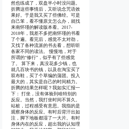
然也练成了，双盘半小时没问题。
折腾这些事情后，又听说念咒语效
果好。于是我又买了些佛经。可是
自己笨，看不懂原文怎么办，就找
来南怀瑾的解读版本看。2017-
2018年，我差不多把南怀瑾的书看
了个遍。看完后，感觉不太对劲，
又找了各种流派的书去看，想听听
各家不同的读法。 慢慢地，对于
所谓的“修行”，似乎有了些感觉
了。 算下来，真没花多少钱，也
就几百块书的钱，以及在淘宝买了
双布鞋，买了个草编的蒲团。投入
最大的，其实是自己的时间精力。
折腾的结果怎样呢？我如实汇报一
下： 打坐，没有体验到啥特别的
反应。当然，我打坐时间不算久。
站桩，过程感受有意思。我指的是
观察身体的反应。有时后背汗出如
注，脚下地板都湿了一大片。有时
身体内在的反应，超出我的认知理