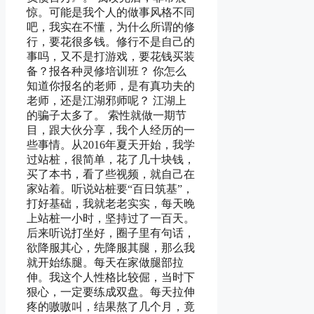
惊。可能是我个人的做事风格不同
吧，我实在不懂，为什么所谓的修
行，要花很多钱。修行不是自己的
事吗，又不是打游戏，要花钱买装
备？报各种灵修培训班？ 你怎么
知道你报名的老师，是有真功夫的
老师，还是江湖邪师呢？ 江湖上
的骗子太多了。 索性就做一期节
目，跟大伙分享，我个人经历的一
些事情。从2016年夏天开始，我学
过站桩，很简单，花了几十块钱，
买了本书，看了些视频，就自己在
家站着。听说站桩要“百日筑基”，
打好基础，我就老老实实，每天晚
上站桩一小时，坚持过了一百天。
后来听说打坐好，圈子里有句话，
欲降服其心，先降服其腿，那么我
就开始练腿。每天在家做腿部拉
伸。我这个人性格比较倔，当时下
狠心，一定要练成双盘。每天拉伸
疼的嗷嗷叫，结果熬了几个月，竟