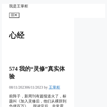
Skip
我是王掌柜
to
content
Menu
心经
574 我的“灵修”真实体
验
08/11/2023
06/11/2023
by
王掌柜
前阵子，新周刊有篇报道火了，标
题叫《加入灵修后，他们从裸辞到
负债百万》。 我读完后，非常震