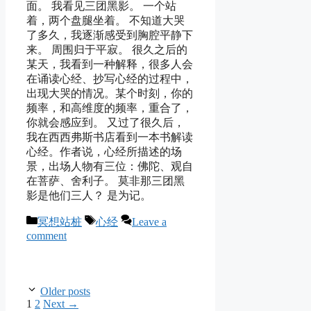
面。 我看见三团黑影。 一个站
着，两个盘腿坐着。 不知道大哭
了多久，我逐渐感受到胸腔平静下
来。 周围归于平寂。 很久之后的
某天，我看到一种解释，很多人会
在诵读心经、抄写心经的过程中，
出现大哭的情况。某个时刻，你的
频率，和高维度的频率，重合了，
你就会感应到。 又过了很久后，
我在西西弗斯书店看到一本书解读
心经。作者说，心经所描述的场
景，出场人物有三位：佛陀、观自
在菩萨、舍利子。 莫非那三团黑
影是他们三人？ 是为记。
Categories
Tags
冥想站桩
心经
Leave a
comment
Older posts
Page
Page
1
2
Next
→