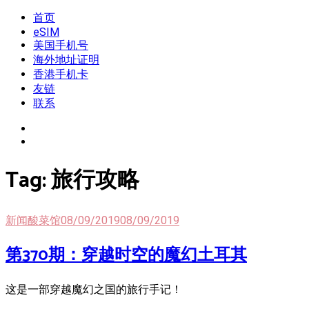
Skip
首页
我是王掌柜
新闻酸菜馆|极客电台|自媒体联盟
to
eSIM
content
美国手机号
海外地址证明
香港手机卡
友链
联系
Tag:
旅行攻略
新闻酸菜馆
08/09/2019
08/09/2019
第370期：穿越时空的魔幻土耳其
这是一部穿越魔幻之国的旅行手记！