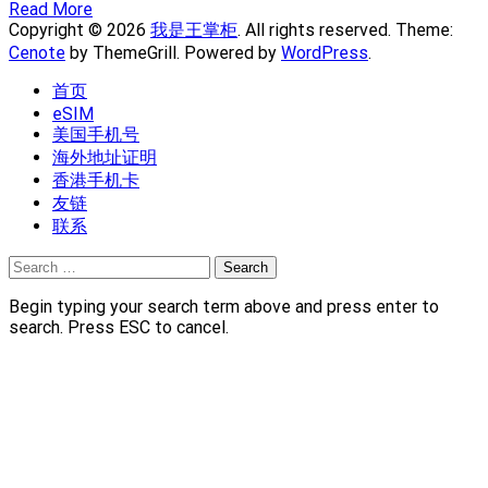
Read More
Copyright © 2026
我是王掌柜
. All rights reserved. Theme:
Cenote
by ThemeGrill. Powered by
WordPress
.
首页
eSIM
美国手机号
海外地址证明
香港手机卡
友链
联系
Search
for:
Begin typing your search term above and press enter to
search. Press ESC to cancel.