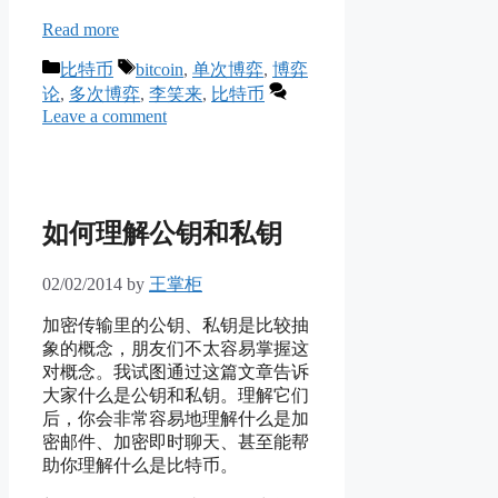
Read more
Categories
Tags
比特币
bitcoin
,
单次博弈
,
博弈
论
,
多次博弈
,
李笑来
,
比特币
Leave a comment
如何理解公钥和私钥
02/02/2014
by
王掌柜
加密传输里的公钥、私钥是比较抽
象的概念，朋友们不太容易掌握这
对概念。我试图通过这篇文章告诉
大家什么是公钥和私钥。理解它们
后，你会非常容易地理解什么是加
密邮件、加密即时聊天、甚至能帮
助你理解什么是比特币。