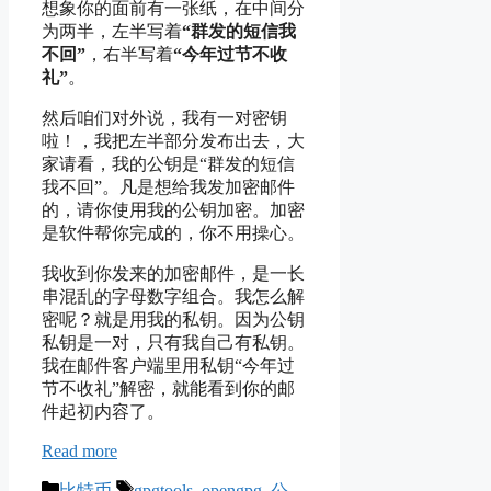
想象你的面前有一张纸，在中间分
为两半，左半写着
“群发的短信我
不回”
，右半写着
“今年过节不收
礼”
。
然后咱们对外说，我有一对密钥
啦！，我把左半部分发布出去，大
家请看，我的公钥是“群发的短信
我不回”。凡是想给我发加密邮件
的，请你使用我的公钥加密。加密
是软件帮你完成的，你不用操心。
我收到你发来的加密邮件，是一长
串混乱的字母数字组合。我怎么解
密呢？就是用我的私钥。因为公钥
私钥是一对，只有我自己有私钥。
我在邮件客户端里用私钥“今年过
节不收礼”解密，就能看到你的邮
件起初内容了。
Read more
Categories
Tags
比特币
gpgtools
,
opengpg
,
公