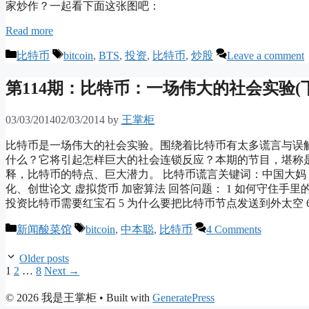
家炒作？一起看下面这张图吧：
Read more
Categories
Tags
比特币
bitcoin
,
BTS
,
投资
,
比特币
,
炒股
Leave a comment
第114期：比特币：一场伟大的社会实验(下
03/03/2014
02/03/2014
by
王掌柜
比特币是一场伟大的社会实验。围绕着比特币有太多谎言与误
什么？它将引起怎样巨大的社会连锁反应？本期的节目，堪称
释，比特币的特点、巨大潜力。 比特币谎言关键词：中国大妈 
化、创世论文 虚拟货币 加密算法 回答问题： 1 如何守住手里的
投资比特币需要红宝石 5 为什么要把比特币节点发送到外太空 
Categories
Tags
新闻酸菜馆
bitcoin
,
中本聪
,
比特币
4 Comments
Older posts
Page
Page
Page
1
2
…
8
Next
→
© 2026 我是王掌柜
• Built with
GeneratePress