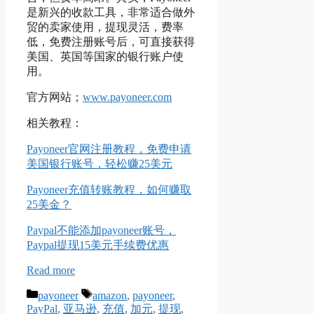
是新兴的收款工具，非常适合做外
贸的卖家使用，提现灵活，费率
低，免费注册账号后，可直接获得
美国、英国等国家的银行账户使
用。
官方网站；
www.payoneer.com
相关教程：
Payoneer官网注册教程，免费申请
美国银行账号，轻松赚25美元
Payoneer充值转账教程，如何赚取
25美金？
Paypal不能添加payoneer账号，
Paypal提现15美元手续费优惠
Read more
Categories
Tags
payoneer
amazon
,
payoneer
,
PayPal
,
亚马逊
,
充值
,
加元
,
提现
,