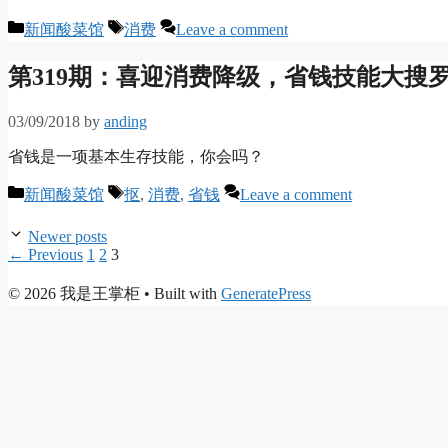
Categories
Tags
新闻酸菜馆
消费
Leave a comment
第319期：喜迎消费降级，省钱技能大搜
03/09/2018
by
anding
省钱是一项基本生存技能，你会吗？
Categories
Tags
新闻酸菜馆
抠
,
消费
,
省钱
Leave a comment
Newer posts
Page
Page
Page
←
Previous
1
2
3
© 2026 我是王掌柜
• Built with
GeneratePress