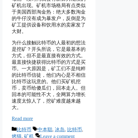
矿机出现。矿机市场格局有点类似
于美国西部淘金热：绝大多数淘金
的牛仔没有成为暴发户，反倒是为
矿工提供设备和饮用水的卖家发了
大财。
为什么接触比特币的人最初的想法
是挖矿？开头所说，它是最基本的
方式，但不是最直接有效的方式。
最直接快捷获得比特币的方式是买
币。一大原因是，矿工们不是纯粹
的比特币信徒，他们内心是不相信
比特币这玩意的。他们买矿机挖
币，卖币给傻瓜们，回本走人。但
回本的可能性不大，全网算力增长
速度太惊人了，挖矿难度越来越
大。
Read more
Categories
Tags
比特币
中本聪
,
冰岛
,
比特币
,
烤猫
,
矿机
Leave a comment