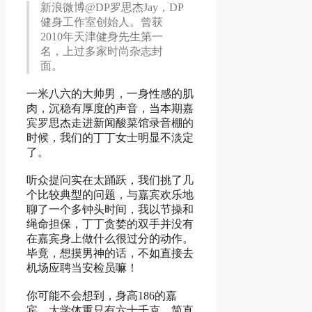
新浪微博@DP罗思杰Jay，DP
健身工作室创始人。曾获
2010年天津健身先生第一
名，上过多家时尚杂志封
面。
一米八六的大帅男，一身性感的肌
肉，沉稳有厚度的声音，当本期嘉
宾罗思杰走进新闻酸菜馆录音棚的
时候，我们的丁丁女士明显不淡定
了。
听众提问实在太踊跃，我们挑了几
个比较典型的问题，与嘉宾欢乐地
聊了一个多钟头时间，我以节操和
绳命担保，丁丁贪婪的双手并没有
在嘉宾身上做什么很过分的动作。
毕竟，想摸男神的话，不如直接去
机场应聘当安检员嘛！
你可能不会想到，身高186的嘉
宾，大学体重只有六十千克，简直