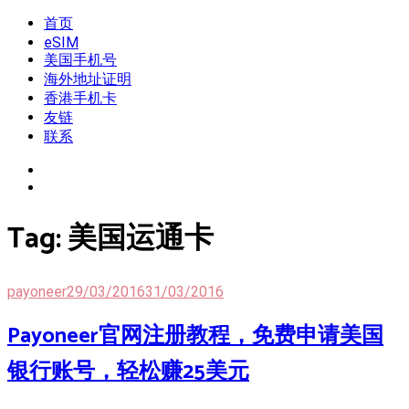
Skip
首页
我是王掌柜
新闻酸菜馆|极客电台|自媒体联盟
to
eSIM
content
美国手机号
海外地址证明
香港手机卡
友链
联系
Tag:
美国运通卡
payoneer
29/03/2016
31/03/2016
Payoneer官网注册教程，免费申请美国
银行账号，轻松赚25美元