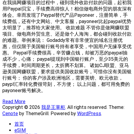
在我搞网赚项目的过程中，碰到境外收款付款的问题，起初我
用Paypal贝宝，手续费高得惊人！相信做电商外贸的朋友深有
体会。幸而发现了Paypal替代产品Payoneer，注册简单，手
续费低，还有中文网站、中文客服，payoneer比起paypal优势
太明显了，推荐给大家使用。 收款难题 不管你是做网赚联盟
项目、做电商外贸生意、还是做个人海淘，都会碰到收款付款
的难题。举例来说： Godaddy常有非常便宜的域名注册优
惠，但仅限于美国银行账号持有者享受，中国用户无缘享受优
惠。 Paypal手续费很高，辛苦赚点钱，却被万恶的paypal抽
成不少，心痛； paypal提现到中国银行账户，至少35美元的
手续费，时间周期更长，太折腾不划算。 诸如CJ联盟、亚马
逊美国网赚联盟，要求提供美国收款账号，可惜你没有美国银
行账号； 你的客户涉及欧洲地区，需要英镑、欧元收款，
paypl汇率转化费很苛刻，不方便； 以上问题，都可用免费的
payoneer账号解决。
Read More
Copyright © 2026
我是王掌柜
. All rights reserved. Theme:
Cenote
by ThemeGrill. Powered by
WordPress
.
首页
eSIM