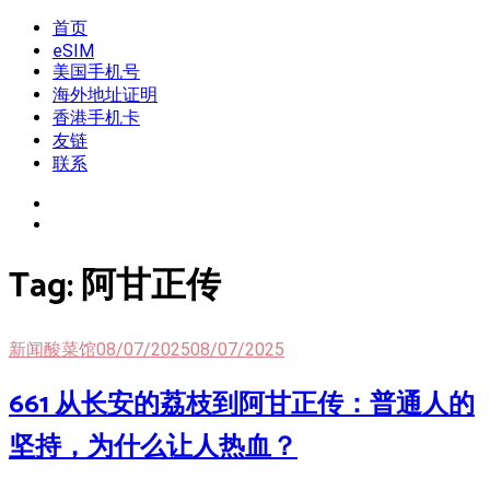
Skip
首页
我是王掌柜
新闻酸菜馆|极客电台|自媒体联盟
to
eSIM
content
美国手机号
海外地址证明
香港手机卡
友链
联系
Tag:
阿甘正传
新闻酸菜馆
08/07/2025
08/07/2025
661 从长安的荔枝到阿甘正传：普通人的
坚持，为什么让人热血？