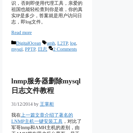
识，否则即使用代理工具，亲爱的
祖国也能轻松查到你是谁，你的真
实IP是多少，答案就是用户访问日
志，即log文件。
Read more
Categories
Tags
DigitalOcean
amh
,
L2TP
,
log
,
mysql
,
PPTP
,
日志
2 Comments
lnmp服务器删除mysql
日志文件教程
31/12/2014
by
王掌柜
我在
上一篇文章介绍了著名的
LNMP主机一键安装工具
，对比了
军哥lnmp和AMH主机的差别，由