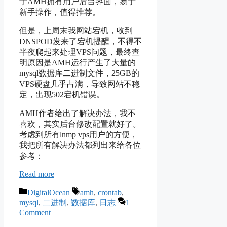
于AMH拥有用户后台界面，易于
新手操作，值得推荐。
但是，上周末我网站宕机，收到
DNSPOD发来了宕机提醒，不得不
半夜爬起来处理VPS问题，最终查
明原因是AMH运行产生了大量的
mysql数据库二进制文件，25GB的
VPS硬盘几乎占满，导致网站不稳
定，出现502宕机错误。
AMH作者给出了解决办法，我不
喜欢，其实后台修改配置就好了。
考虑到所有lnmp vps用户的方便，
我把所有解决办法都列出来给各位
参考：
Read more
Categories
Tags
DigitalOcean
amh
,
crontab
,
mysql
,
二进制
,
数据库
,
日志
1
Comment