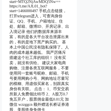
start=MTQ2NjAwMDQ5Nw==
https://t.me/AJL01_bot?
start=1466000497 手机点击链接，
打开telegram进入，可查询身份
证、QQ、手机、户籍地址、住
处、邮箱、微博ID、开房记录、出
入境记录 他们的数据库来源丰
富，有的是各大平台攻击泄露出来
的，有的是地下黑产购买的。 基
本上中国公民没有隐私保障了。人
肉的成本越来越低。 我严厉痛斥
搭建这个社工库的组织！ 没有买
卖，就没有供给。 建议大家电商
购物、注册各类互联网服务，不要
使用同一套账号昵称、邮箱、手机
号要用网购小号、网购地址尽量写
的模糊、用虚假买家名，别跟真实
身份有关联。 点击： 1、币安交易
所新人免费领比特币 2、A股万0.7
免五开户，股票佣金最低0.01元 加
微信 wzzggcn 额外赠送长桥证券港
股、美股终身免佣卡