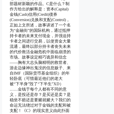
部题材新颖的作品。C是什么？制
作方给出的解释是：资本(Capital)
金钱(Cash)信用(Credit)债券
(Conversion)兑换和支配(Control)，
正如上文所述，故事讲述了一个名
为“金融街”的国际机构，通过抵押
持卡者的未来支付现金，并强迫持
卡者之间进行交易，以使资金大量
流通，最终以部分持卡者丧失未来
的代价救活金融危机中面临崩溃的
市场。故事设定精巧诡异和信念
——胸有大志头脑精明的救世者、
游走边缘神出鬼没的信息贩子、来
自IMF（国际货币基金组织）的年
轻卧底（可惜最近他们的老大
被“下半身”毁了“下半生”XD）
……金钱于每个人都有不同的意
义，是投还是存？是买还是卖？是
稳坐不赔还是要赌就赌大？我们的
命运无法绕过对于金钱的支配和被
支配！《C》的现实意义由此扑面