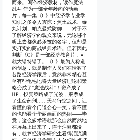
而来。 写作经济教材，读作魔法
乱斗 作为一部全年龄向的动画
片，每一集《C》中经济学专业学
知识之多令人震惊：焦土战术、毒
丸计划、帕克曼式防御……对于不
了解经济学的观众来说，无论哪个
听上去都像必杀技的名字，但却是
实打实的商战经典术语。但若因此
判断《C》是一部经济教育片，可
就大错特错了。《C》最为人称道
的创意，就是制作人员们在请教了
各路经济学家后，竟然非常精心甚
至有些龟毛地将大量经济理论和策
略变成了“魔法战斗”！资产成了
HP，投资策略成了光波，股票成
了生命药剂……天马行空之间，让
看懂的看个门道会心一笑，看不懂
的也能看个华丽画面的热闹——毕
竟，这么多术语就那么自然而然地
在屏幕上出来了，连个注释都没
有，就算经济学研究生看得泪流满