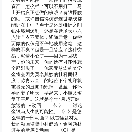
所有的可能性，一次性全部换算成
资产，怎么样？可以不用打工，马
上开始真正想做的事哦？有钱撑腰
的话，或许自信得仿佛连世界线都
能握在手中？至于是运筹帷幄之间
钱生钱利滚利，还是在赌场大小六
点输个衣不遮体，皆随君意，你需
要做的仅仅是不停地使用这笔，这
样爽不爽？但是一旦答应了这种交
易，就请小心了——因为一旦破
产，你的未来，你的所有可能性就
全部消失了——你毫无悬念的奖学
金将会因为莫名其妙的挂科而报
废，你青云直上的地位下个礼拜就
被曝光的丑闻而毁掉，甚至，你怀
孕的妻子明天一早起来，小腹又恢
复了平坦。这就是今年4月起开始
放送的TV动画——《C》——讨论
金钱与人生的可能性。 《C》是怎
么样的一部动画？ 以古怪题材见
长的动画监督中村健治向金融题材
进军的新感觉动画——《C》是一