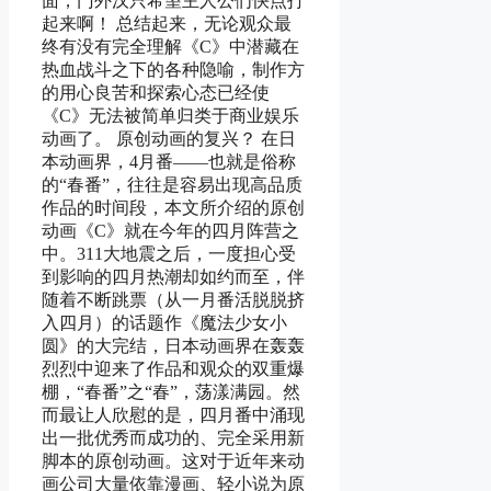
面，门外汉只希望主人公们快点打
起来啊！ 总结起来，无论观众最
终有没有完全理解《C》中潜藏在
热血战斗之下的各种隐喻，制作方
的用心良苦和探索心态已经使
《C》无法被简单归类于商业娱乐
动画了。 原创动画的复兴？ 在日
本动画界，4月番——也就是俗称
的“春番”，往往是容易出现高品质
作品的时间段，本文所介绍的原创
动画《C》就在今年的四月阵营之
中。311大地震之后，一度担心受
到影响的四月热潮却如约而至，伴
随着不断跳票（从一月番活脱脱挤
入四月）的话题作《魔法少女小
圆》的大完结，日本动画界在轰轰
烈烈中迎来了作品和观众的双重爆
棚，“春番”之“春”，荡漾满园。然
而最让人欣慰的是，四月番中涌现
出一批优秀而成功的、完全采用新
脚本的原创动画。这对于近年来动
画公司大量依靠漫画、轻小说为原