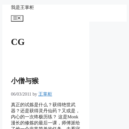
Skip
我是王掌柜
to
content
Menu
CG
小僧与猴
06/03/2011
by
王掌柜
真正的试炼是什么？获得绝世武
器？还是获得灵丹仙药？又或是，
内心的一次终极历练？ 这是Monk
漫长的修炼的最后一课，师傅派给
了他一个非常简单的任务，去看守