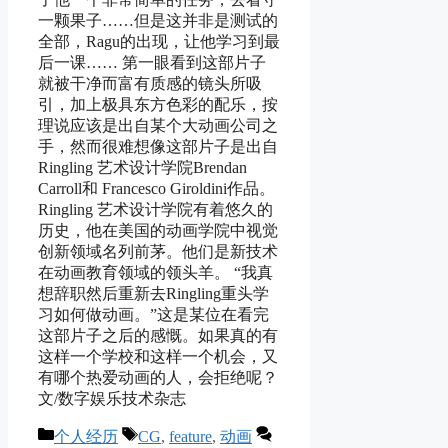
一颗果子……但是这并非是测试的
全部，Ragu的出现，让他学习到最
后一课…… 第一眼看到这部片子
就被干净而富有质感的镜头所吸
引，加上极具东方色彩的配乐，按
理说应该是出自某个大动画公司之
手，然而很难想像这部片子是出自
Ringling 艺术设计学院Brendan
Carroll和 Francesco Giroldini作品。
Ringling 艺术设计学院有着悠久的
历史，他在美国的动画学院中视觉
创新领域名列前茅。他们是新技术
在动画教育领域的领头羊。 “我真
想辞职然后重新去Ringling重头学
习如何做动画。”这是某位在看完
这部片子之后的感慨。如果真的有
这样一个学校和这样一个机会，又
有哪个热爱动画的人，会拒绝呢？
文/数字娱乐技术杂志
Categories
Tags
个人经历
CG
,
feature
,
动画