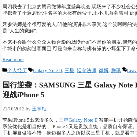
周四我去了北京的腾讯微博年度盛典晚会,现场来了不少社会公
牌都看了个遍,能记住名字的大概有薛蛮子,王小川,慕蓉雪村,延参
延参法师是个很可爱的人,听他的演讲非常享受,这个笑呵呵的
是”人生的觉解”.
本来不会跟什么公众人物合影的,因为他们不是你的朋友,偶然
个城市的匆匆过客而已.可是向来自称与佛有缘的小坏蛋下了命
Read more
Categories
Tags
个人经历
Galaxy Note II
,
三星
,
延参法师
,
微博
,
腾讯
Leav
国行逆袭：SAMSUNG 三星 Galaxy Not
迎战iPhone 5
21/10/2012
by
王掌柜
苹果iPhone 5出来没多久，
三星Galaxy Note II
智能手机开始降价
系统优化是相当好的，iPhone 5又是贵族血统，品质自有保证。不
手机屏幕做得不错，身边很多人之所以买三星手机，就是看中