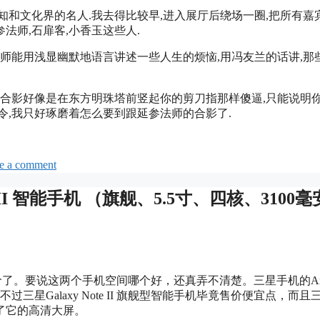
知和文化界的名人.我去得比较早,进入展厅后绕场一圈,把所有嘉
法师,石扉客,小香玉这些人.
法师能用浅显幽默地语言讲述一些人生的烦恼,用冯友兰的话讲,那
的合影好像是在东方明珠塔前竖起你的剪刀指那样傻逼,只能说明
令,我只好琢磨着怎么要到跟延参法师的合影了.
e a comment
e II 智能手机 （旗舰、5.5寸、四核、3100
了。要说这两个手机空间哪个好，还真弄不清楚。三星手机的Andr
过三星Galaxy Note II 旗舰型智能手机毕竟售价便宜点，而且
了它的高清大屏。