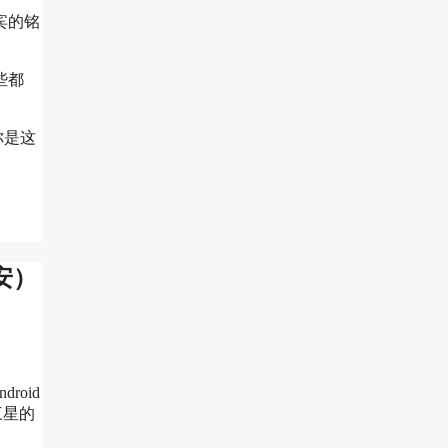
宾的铭
些都
你是这
毫安）
oid
三星的