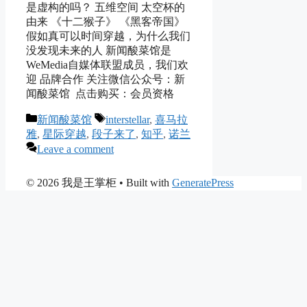
是虚构的吗？ 五维空间 太空杯的
由来 《十二猴子》 《黑客帝国》
假如真可以时间穿越，为什么我们
没发现未来的人 新闻酸菜馆是
WeMedia自媒体联盟成员，我们欢
迎 品牌合作 关注微信公众号：新
闻酸菜馆 点击购买：会员资格
Categories
Tags
新闻酸菜馆
interstellar
,
喜马拉
雅
,
星际穿越
,
段子来了
,
知乎
,
诺兰
Leave a comment
© 2026 我是王掌柜
• Built with
GeneratePress