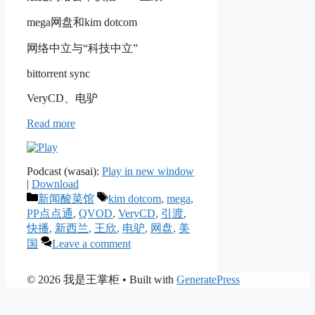
mega网盘和kim dotcom
网络中立与“科技中立”
bittorrent sync
VeryCD、电驴
Read more
Podcast (wasai):
Play in new window
|
Download
Categories
Tags
新闻酸菜馆
kim dotcom
,
mega
,
PP点点通
,
QVOD
,
VeryCD
,
引渡
,
快播
,
新西兰
,
王欣
,
电驴
,
网盘
,
美
国
Leave a comment
© 2026 我是王掌柜
• Built with
GeneratePress