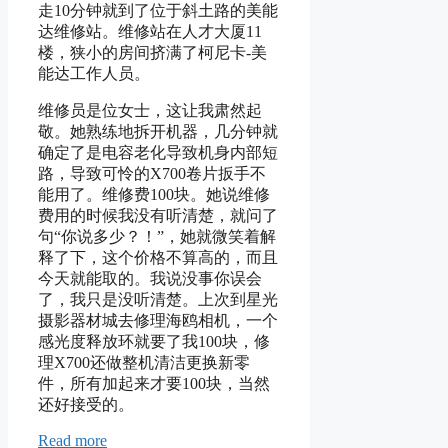
走10分钟就到了位于斜土路的美能
达维修站。维修站在人才大厦11
楼，狭小的房间挤满了柯尼卡-美
能达工作人员。
维修员是位女士，这让我肃然起
敬。她熟练地拆开机器，几分钟就
确定了是电容老化导致机身内部短
路，导致可怜的X700卷片扳手不
能用了。维修费100块。她说维修
费用的时候我没有听清楚，就问了
句“你说多少？！”，她就微笑着解
释了下，这个价格不算高的，而且
今天就能取的。我说没事你误会
了，我只是没听清楚。上次到星光
摄影器材城去修理海鸥相机，一个
感光度释放环就要了我100块，修
理X700还做整机清洁更换新零
件，所有加起来才要100块，当然
还好接受的。
Read more