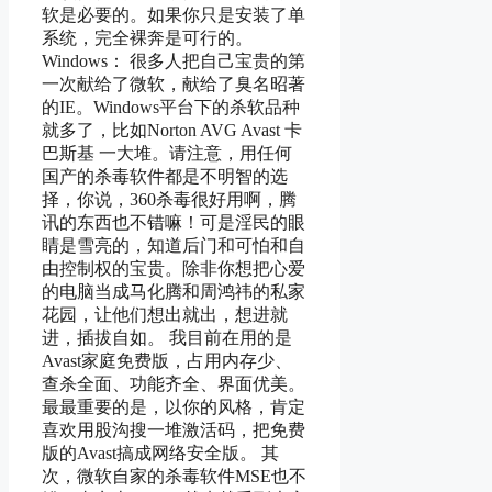
软是必要的。如果你只是安装了单
系统，完全裸奔是可行的。
Windows： 很多人把自己宝贵的第
一次献给了微软，献给了臭名昭著
的IE。Windows平台下的杀软品种
就多了，比如Norton AVG Avast 卡
巴斯基 一大堆。请注意，用任何
国产的杀毒软件都是不明智的选
择，你说，360杀毒很好用啊，腾
讯的东西也不错嘛！可是淫民的眼
睛是雪亮的，知道后门和可怕和自
由控制权的宝贵。除非你想把心爱
的电脑当成马化腾和周鸿祎的私家
花园，让他们想出就出，想进就
进，插拔自如。 我目前在用的是
Avast家庭免费版，占用内存少、
查杀全面、功能齐全、界面优美。
最最重要的是，以你的风格，肯定
喜欢用股沟搜一堆激活码，把免费
版的Avast搞成网络安全版。 其
次，微软自家的杀毒软件MSE也不