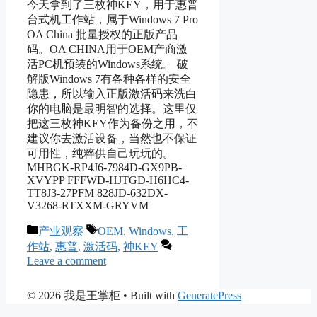
今天拿到了三枚神KEY，用于惠普
台式机工作站，属于Windows 7 Pro
OA China 批量授权的正版产品
码。OA CHINA用于OEM产商激
活PC机预装的Windows系统。 破
解版Windows 7有各种各样的安全
隐患，所以输入正版激活码来洗白
你的电脑是最明智的选择。这里仅
把这三枚神KEY作为备份之用，不
建议你去激活设备，当然也不保证
可用性，纯粹供自己玩玩的。
MHBGK-RP4J6-7984D-GX9PB-
XVYPP FFFWD-HJTGD-H6HC4-
TT8J3-27PFM 828JD-632DX-
V3268-RTXXM-GRYVM
Categories
Tags
产业观察
OEM
,
Windows
,
工
作站
,
惠普
,
激活码
,
神KEY
Leave a comment
© 2026 我是王掌柜
• Built with
GeneratePress