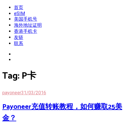
Skip
首页
我是王掌柜
新闻酸菜馆|极客电台|自媒体联盟
to
eSIM
content
美国手机号
海外地址证明
香港手机卡
友链
联系
Tag:
P卡
payoneer
31/03/2016
Payoneer充值转账教程，如何赚取25美
金？