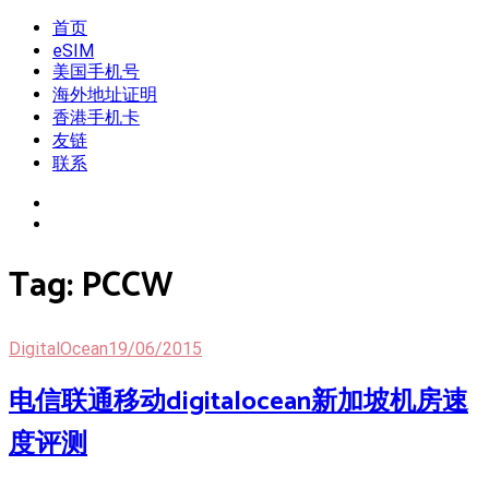
Skip
首页
我是王掌柜
新闻酸菜馆|极客电台|自媒体联盟
to
eSIM
content
美国手机号
海外地址证明
香港手机卡
友链
联系
Tag:
PCCW
DigitalOcean
19/06/2015
电信联通移动digitalocean新加坡机房速
度评测