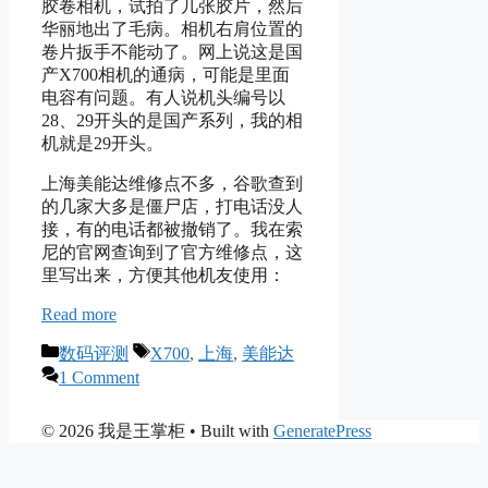
胶卷相机，试拍了几张胶片，然后
华丽地出了毛病。相机右肩位置的
卷片扳手不能动了。网上说这是国
产X700相机的通病，可能是里面
电容有问题。有人说机头编号以
28、29开头的是国产系列，我的相
机就是29开头。
上海美能达维修点不多，谷歌查到
的几家大多是僵尸店，打电话没人
接，有的电话都被撤销了。我在索
尼的官网查询到了官方维修点，这
里写出来，方便其他机友使用：
Read more
Categories
Tags
数码评测
X700
,
上海
,
美能达
1 Comment
© 2026 我是王掌柜
• Built with
GeneratePress