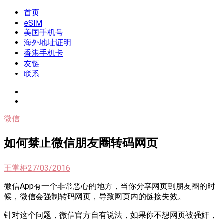
Skip
首页
我是王掌柜
新闻酸菜馆|极客电台|自媒体联盟
to
eSIM
content
美国手机号
海外地址证明
香港手机卡
友链
联系
微信
如何禁止微信朋友圈转码网页
王掌柜
27/03/2016
微信App有一个非常恶心的地方，当你分享网页到朋友圈的时
候，微信会强制转码网页，导致网页内的链接失效。
针对这个问题，微信官方自有说法，如果你不想网页被强奸，