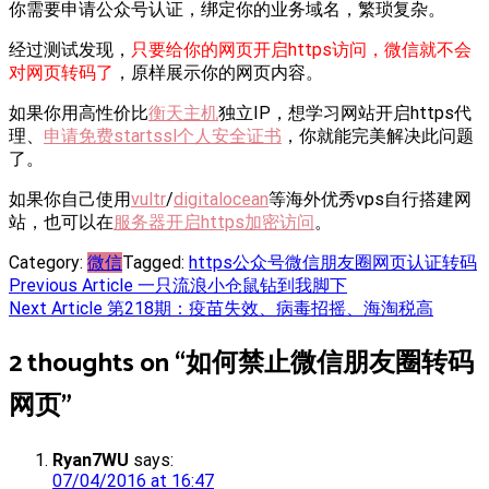
你需要申请公众号认证，绑定你的业务域名，繁琐复杂。
经过测试发现，
只要给你的网页开启https访问，微信就不会
对网页转码了
，原样展示你的网页内容。
如果你用高性价比
衡天主机
独立IP，想学习网站开启https代
理、
申请免费startssl个人安全证书
，你就能完美解决此问题
了。
如果你自己使用
vultr
/
digitalocean
等海外优秀vps自行搭建网
站，也可以在
服务器开启https加密访问
。
Category:
微信
Tagged:
https
公众号
微信
朋友圈
网页
认证
转码
Post
Previous Article
一只流浪小仓鼠钻到我脚下
Next Article
第218期：疫苗失效、病毒招摇、海淘税高
navigation
2 thoughts on “
如何禁止微信朋友圈转码
网页
”
Ryan7WU
says:
07/04/2016 at 16:47