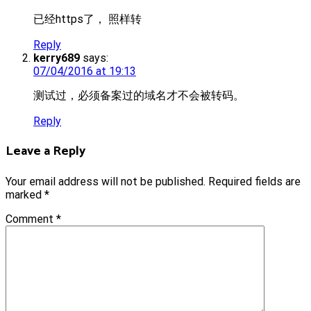
已经https了， 照样转
Reply
kerry689
says:
07/04/2016 at 19:13
测试过，必须备案过的域名才不会被转码。
Reply
Leave a Reply
Your email address will not be published.
Required fields are
marked
*
Comment
*