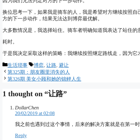
因为我们无法判定对方的下一步动作。
换位思考一下，如果我是骑车的人，我是希望对方继续按照自
方的下一步动作，结果无法达到博弈最优解。
大多数情况是，我选择站住。骑车者明确知道我表达了站住的
耗时。
于是我决定采取这样的策略：我继续按照继定路线走，因为它
Categories
Tags
生活琐事
博弈
,
让路
,
避让
第325期：朋友圈里消失的人
第326期 美女小顾和她的锦鲤人生
1 thought on “让路”
DollarChen
20/02/2019 at 02:08
我之前也遇到过这个事情，后来的解决方案就是在第一时
Reply